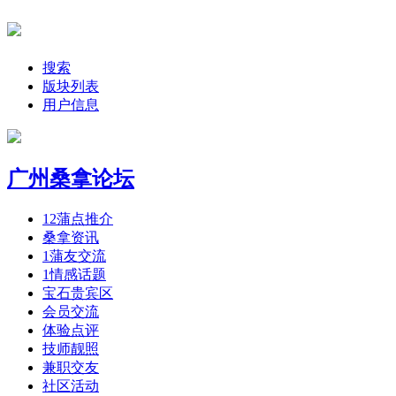
搜索
版块列表
用户信息
广州桑拿论坛
12
蒲点推介
桑拿资讯
1
蒲友交流
1
情感话题
宝石贵宾区
会员交流
体验点评
技师靓照
兼职交友
社区活动