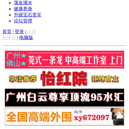
蒲友灌水
健康养身
升级宝石贵宾
论坛管理
首页
|
登录
|
注册
触屏版
|
电脑版