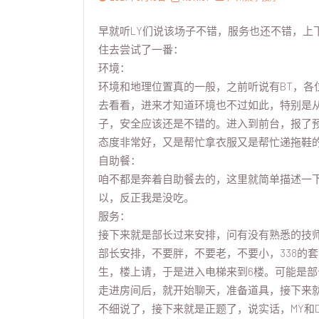
早就听LY们说该场子不错，服务也还不错，上
住去尝试了一番：
环境：
环境和地理位置真的一般，之前听说有BT，各
去看看，进来才知道环境也不过如此，特别是
子，安全应该还是不错的。进入到前台，报了
态度非常好，又是帮忙拿衣服又是帮忙递拖鞋
自助餐：
咱不都是奔着自助餐去的，这里就简单描述一
以，反正我是没吃。
服务：
接下来就是部长过来安排，问有没有熟悉的技
部长安排，不要胖，不要老，不要小，338的
生，楼上请，于是进入电梯来到6楼。可能是部长
走进房间后，就开始聊天，准备道具，接下来
不细说了，接下来就是正题了，说实话，MY和