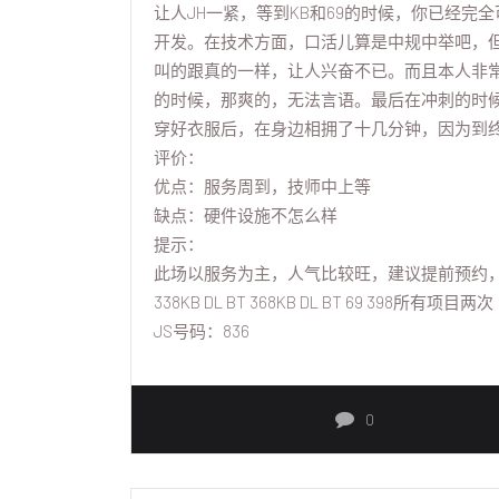
让人JH一紧，等到KB和69的时候，你已经完
开发。在技术方面，口活儿算是中规中举吧，
叫的跟真的一样，让人兴奋不已。而且本人非
的时候，那爽的，无法言语。最后在冲刺的时
穿好衣服后，在身边相拥了十几分钟，因为到
评价：
优点：服务周到，技师中上等
缺点：硬件设施不怎么样
提示：
此场以服务为主，人气比较旺，建议提前预约
338KB DL BT 368KB DL BT 69 398所有项目两次
JS号码：836
0