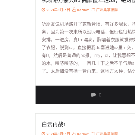
机场路万豪大Bo.高颜值年轻JS，绝对
2021年8月13日
Kofkof
广州桑拿按摩
听朋友说机场路开了家新骨场，有好多靓女，抱
务，因为第一次来所以没bz电话，但bz也很热
安排，一进房，真tm漂亮，胸隔着衣服就觉得好
了衣服，脱剩xz，直接把我dd塞进她xz里ru
有D，然后是普通的bo推，my，dl，让我意想
的水，噗哧噗哧的，一百几十下之后不争气地sh
了。太后悔没有撸一管再来。这地方太棒，估计
0
白云再战tl
2021年8月13日
Kofkof
广州桑拿按摩