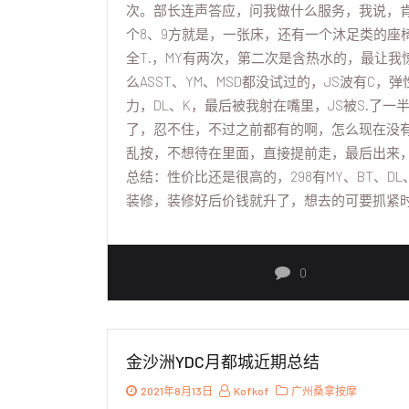
次。部长连声答应，问我做什么服务，我说，肯
个8、9方就是，一张床，还有一个沐足类的座
全T.，MY有两次，第二次是含热水的，最让我
么ASST、YM、MSD都没试过的，JS波有C
力，DL、K，最后被我射在嘴里，JS被S.了
了，忍不住，不过之前都有的啊，怎么现在没有
乱按，不想待在里面，直接提前走，最后出来，
总结：性价比还是很高的，298有MY、BT、DL
装修，装修好后价钱就升了，想去的可要抓紧
0
金沙洲YDC月都城近期总结
2021年8月13日
Kofkof
广州桑拿按摩