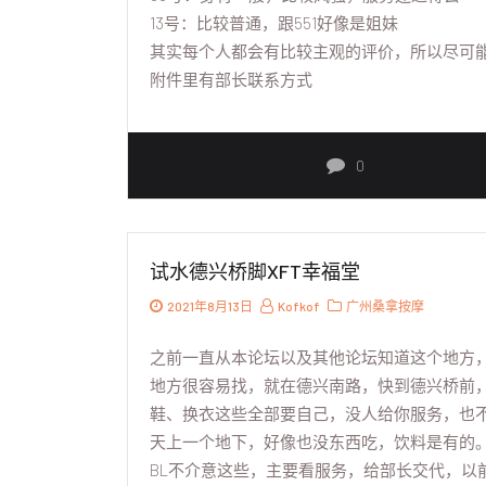
13号：比较普通，跟551好像是姐妹
其实每个人都会有比较主观的评价，所以尽可
附件里有部长联系方式
0
试水德兴桥脚XFT幸福堂
2021年8月13日
Kofkof
广州桑拿按摩
之前一直从本论坛以及其他论坛知道这个地方，
地方很容易找，就在德兴南路，快到德兴桥前，
鞋、换衣这些全部要自己，没人给你服务，也不
天上一个地下，好像也没东西吃，饮料是有的
BL不介意这些，主要看服务，给部长交代，以