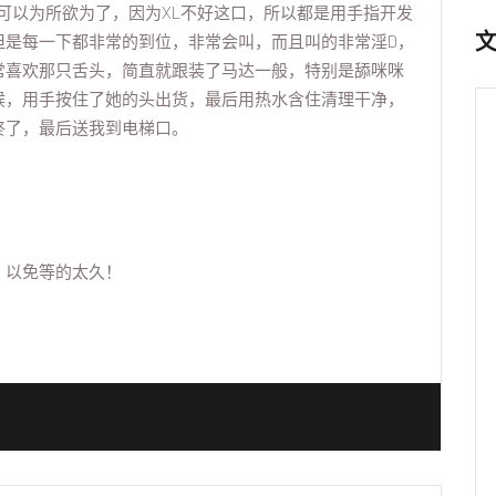
全可以为所欲为了，因为XL不好这口，所以都是用手指开发
但是每一下都非常的到位，非常会叫，而且叫的非常淫D，
常喜欢那只舌头，简直就跟装了马达一般，特别是舔咪咪
候，用手按住了她的头出货，最后用热水含住清理干净，
终了，最后送我到电梯口。
，以免等的太久！