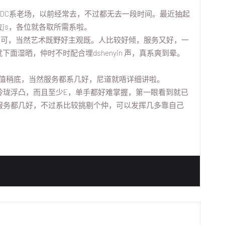
YDC系老场，以前经常去，不过都无去一段时间。最近抽起
js，各位就各取所需系啦。
5，尚可，当然艺术既野好主观既。人比较好倾，服务又好，一
面湿晒，仲时不时配合埋dshenyin 声，真系爽到晕。
过颜值稍底，当然服务都系几好，尼道就唔详细讲啦。
玲珑浮凸，而且至少E，单手都好难掌握，第一眼看到就已
服务都几好，不过系比较挑剔个仲，可以发挥几多靠自己