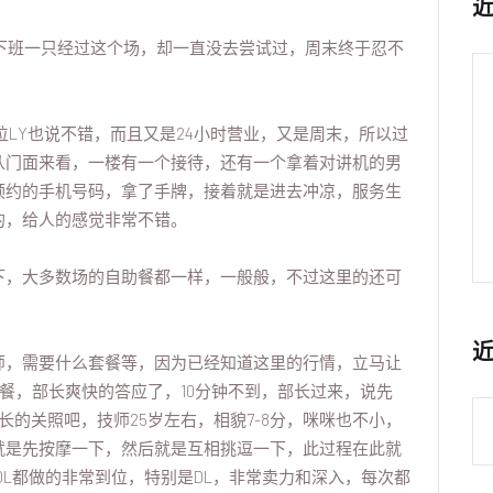
下班一只经过这个场，却一直没去尝试过，周末终于忍不
位LY也说不错，而且又是24小时营业，又是周末，所以过
从门面来看，一楼有一个接待，还有一个拿着对讲机的男
预约的手机号码，拿了手牌，接着就是进去冲凉，服务生
的，给人的感觉非常不错。
下，大多数场的自助餐都一样，一般般，不过这里的还可
师，需要什么套餐等，因为已经知道这里的行情，立马让
套餐，部长爽快的答应了，10分钟不到，部长过来，说先
的关照吧，技师25岁左右，相貌7-8分，咪咪也不小，
就是先按摩一下，然后就是互相挑逗一下，此过程在此就
DL都做的非常到位，特别是DL，非常卖力和深入，每次都