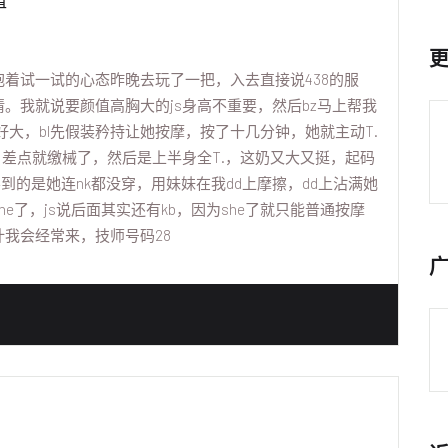
值
着试一试的心态昨晚去玩了一把，入去直接说438的服
情。我就说要颜值高胸大的js身高不重要，然后bz马上帮我
大，bl先假装矜持让她按摩，按了十几分钟，她就主动T.
交，差点就缴械了，然后是上半身全T.，这奶又大又挺，起码
不到的是她连nk都没穿，用妹妹在我dd上摩擦，dd上沾满她
e了，js说后面其实还有kb，因为she了就只能普通按摩
我会经常来，技师号码28