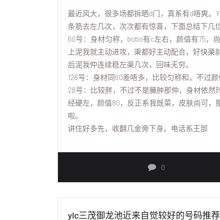
最近风大，很多场都拆晒d门，真系有d唔爽。
条筋去左几次，次次都有惊喜，下面总结下几位
60号：身材匀称，bobo有c左右，颜值有7
上泥我就主动进攻，渠都好主动配合，好快渠就下
后泥我仲连续稳左渠几次，回味无穷。
126号：身材同60差唔多，比较匀称和，不
28号：比较胖，不过不是臃肿那仲，身材依然
经硬左，颜值80，反正系我既菜，皮肤尚可，
啦。
讲住好多先，收翻几金旁下身。电话系王部
0
ylc三茂御龙池近来自觉较好的号码推荐