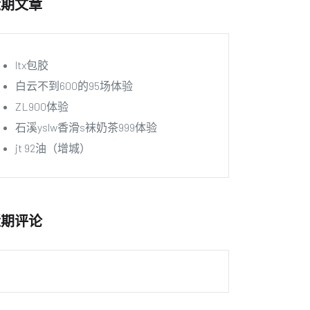
近期文章
ltx包胶
白云不到600的95场体验
ZL900体验
石溪yslw香滑s袜奶茶999体验
jt 92油（增城）
近期评论