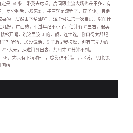
定是298啦，带我去房间，房间跟主流大场也差不多，有
椅，两分钟后，JS来到，接着就是流程了，穿了NK，其他
惊喜的，居然由下精油BT.，这个倒是第一次尝试，以前什
，弹性几好，广西的，不过年纪不小了，估计有30左右，很卖
一半就松开嘴，说这里没KB的，额，连忙说，你口得太舒服
了？哈哈，JS没说话，S.了后帮我按摩，但有气无力的
298大元，从进门到出去，共用才90分钟不到。
、KB，尤其有下精油BT.，感觉很不错。听JS说，7月份要
时间哈