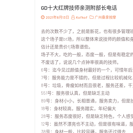
GD十大红牌技师亲测附部长电话
2021年8月13日
Kofkof
广州桑拿按摩
去的次数不少了，之前是新花，也有很多管理班
这个场子是bt场，所以整体来说技师的颜值和
估计还是贵价fj场靠谱些。
场子不大，吃的一般，态度一般，但是有稳定
不废话了，说说几个点钟率很高的技师。
6号：迄今见过颜值身材最好的一个，可惜年后
7号：服务能力是不错的，但是过程比较机械化
8号：垃圾，骨瘦如材而且很老，服务还差，千
551号：服务很认真，但是缺乏主动
89号：身材小小，长相普通，服务卖力，但是
18号：身材较高，服务踏实，年纪偏大
28号：服务态度很好，但是缺乏特色，个人感
12号：虽然不漂亮也不主动，但是很有味道，
38号：身材一般，比较风骚，服务还过得去