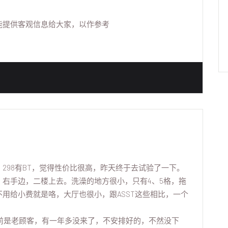
能提供客观信息给大家，以作参考
298有BT，觉得性价比很高，昨天终于去试验了一下。
右手边，二楼上去。洗澡的地方很小，只有4、5格，拖
用给小费就是咯，大厅也很小，跟ASST这些相比，一个
。
前是老顾客，有一年多没来了，不安排好的，不然没下