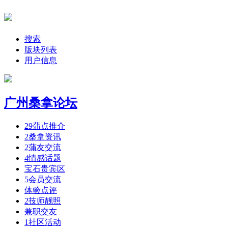
搜索
版块列表
用户信息
广州桑拿论坛
29
蒲点推介
2
桑拿资讯
2
蒲友交流
4
情感话题
宝石贵宾区
5
会员交流
体验点评
2
技师靓照
兼职交友
1
社区活动