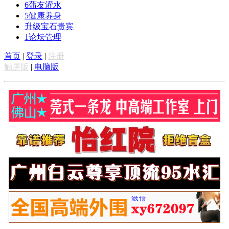
6
蒲友灌水
5
健康养身
升级宝石贵宾
1
论坛管理
首页
|
登录
|
注册
触屏版
|
电脑版