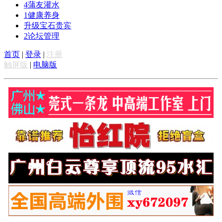
4
蒲友灌水
1
健康养身
升级宝石贵宾
2
论坛管理
首页
|
登录
|
注册
触屏版
|
电脑版