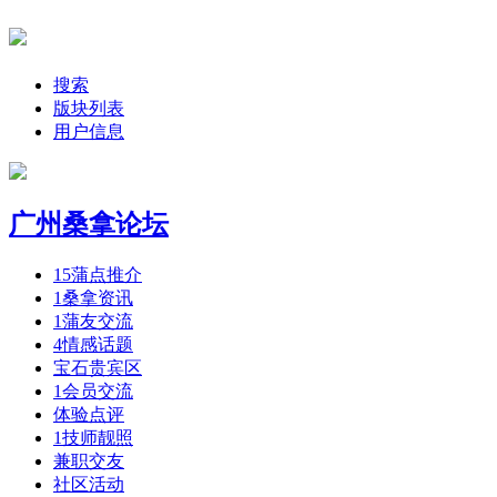
搜索
版块列表
用户信息
广州桑拿论坛
15
蒲点推介
1
桑拿资讯
1
蒲友交流
4
情感话题
宝石贵宾区
1
会员交流
体验点评
1
技师靓照
兼职交友
社区活动