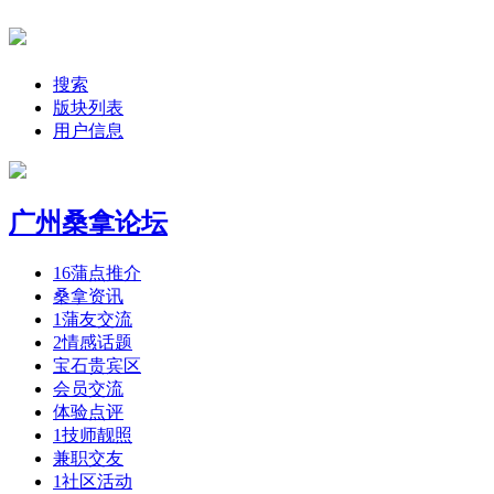
搜索
版块列表
用户信息
广州桑拿论坛
16
蒲点推介
桑拿资讯
1
蒲友交流
2
情感话题
宝石贵宾区
会员交流
体验点评
1
技师靓照
兼职交友
1
社区活动