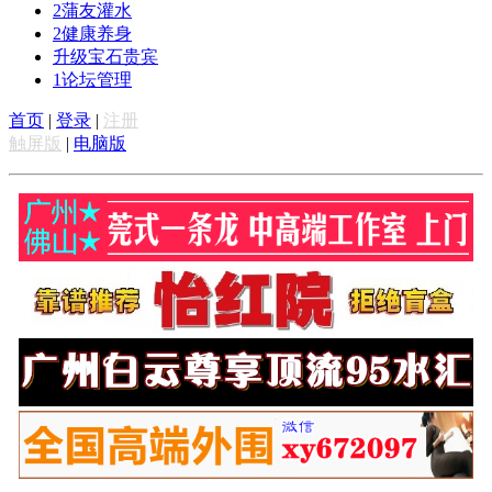
2
蒲友灌水
2
健康养身
升级宝石贵宾
1
论坛管理
首页
|
登录
|
注册
触屏版
|
电脑版