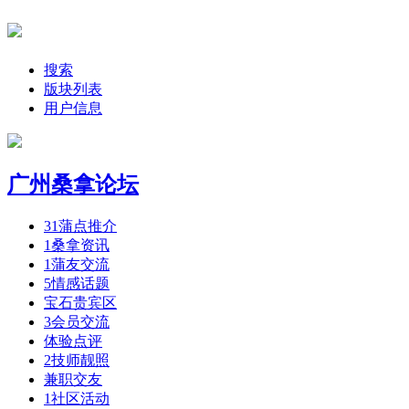
搜索
版块列表
用户信息
广州桑拿论坛
31
蒲点推介
1
桑拿资讯
1
蒲友交流
5
情感话题
宝石贵宾区
3
会员交流
体验点评
2
技师靓照
兼职交友
1
社区活动