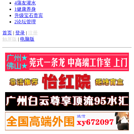
4
蒲友灌水
1
健康养身
升级宝石贵宾
2
论坛管理
首页
|
登录
|
注册
触屏版
|
电脑版