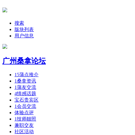
搜索
版块列表
用户信息
广州桑拿论坛
15
蒲点推介
1
桑拿资讯
1
蒲友交流
4
情感话题
宝石贵宾区
1
会员交流
体验点评
1
技师靓照
兼职交友
社区活动